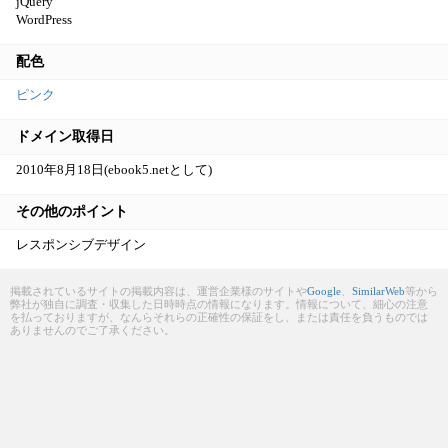
jQuery
WordPress
配色
ピンク
ドメイン取得日
2010年8月18日(ebook5.netとして)
その他のポイント
レスポンシブデザイン
掲載されているサイトの掲載内容は、運営企業様のサイトや
Google
、
SimilarWeb
等から
弊社が独自に調査・収集した日時時点の情報になります。情報について、細心の注意
を払っておりますが、なんらそれらの正確性の保証をし、または責任を負うものでは
ありませんのでご了承ください。