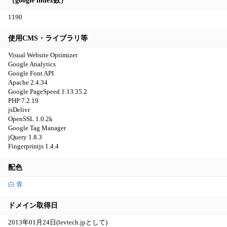
（google index数）
1190
使用CMS・ライブラリ等
Visual Website Optimizer
Google Analytics
Google Font API
Apache 2.4.34
Google PageSpeed 1.13.35.2
PHP 7.2.19
jsDelivr
OpenSSL 1.0.2k
Google Tag Manager
jQuery 1.8.3
Fingerprintjs 1.4.4
配色
白
青
ドメイン取得日
2013年01月24日(levtech.jpとして)