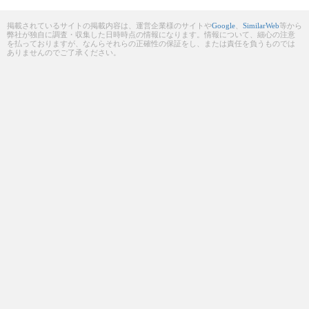
掲載されているサイトの掲載内容は、運営企業様のサイトや
Google
、
SimilarWeb
等から
弊社が独自に調査・収集した日時時点の情報になります。情報について、細心の注意
を払っておりますが、なんらそれらの正確性の保証をし、または責任を負うものでは
ありませんのでご了承ください。