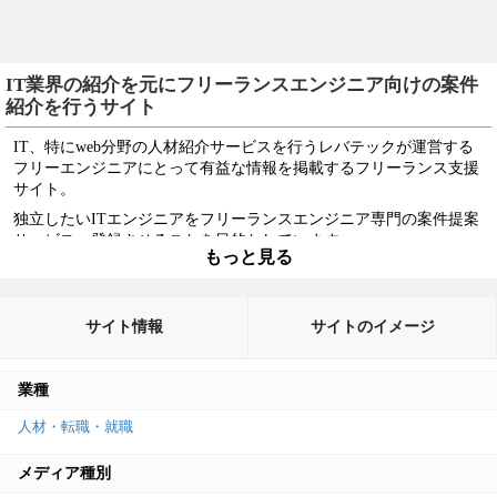
IT業界の紹介を元にフリーランスエンジニア向けの案件
紹介を行うサイト
IT、特にweb分野の人材紹介サービスを行うレバテックが運営する
フリーエンジニアにとって有益な情報を掲載するフリーランス支援
サイト。
独立したいITエンジニアをフリーランスエンジニア専門の案件提案
サービスへ登録させることを目的としています。
もっと見る
ITエンジニアの業種の解説などが主なコンテンツですが、内容が重
複している記事もあります。
初心者をターゲットとするなら具体的なコードの解説などを掲載、
サイト情報
サイトのイメージ
熟練者をターゲットとするなら具体的な案件や成功体験談を載せた
ほうが誘導する効果は望めるでしょう。
業種
掲載しているコンテンツのターゲット層が広すぎて、内容がどの層
にも届きづらいことが想定されます。
人材・転職・就職
コンテンツの最適化を図ることで自社サービスへの誘導効果が高め
られます。
メディア種別