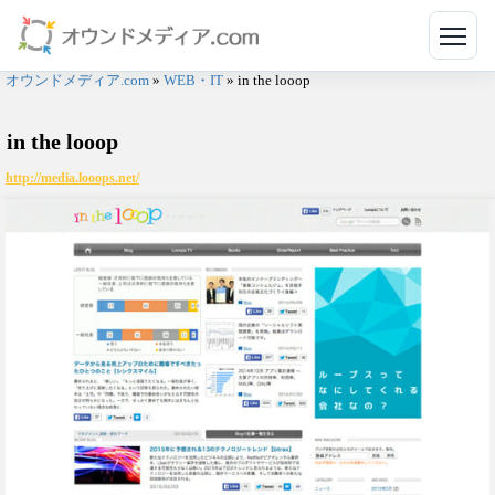
メニ
オウンドメディア.com
»
WEB・IT
»
in the looop
in the looop
http://media.looops.net/