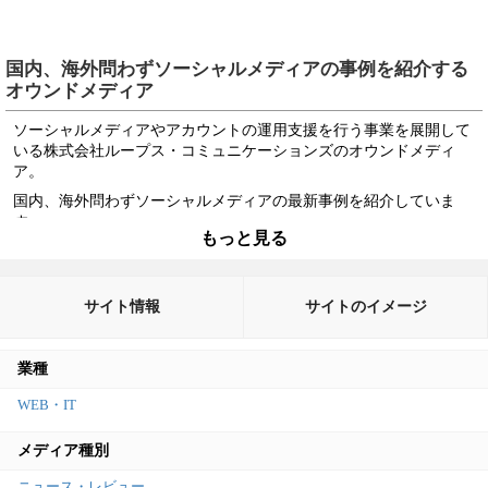
国内、海外問わずソーシャルメディアの事例を紹介する
オウンドメディア
ソーシャルメディアやアカウントの運用支援を行う事業を展開して
いる株式会社ループス・コミュニケーションズのオウンドメディ
ア。
国内、海外問わずソーシャルメディアの最新事例を紹介していま
す。
もっと見る
コンバージョンポイントは自社サービスやメルマガへの流入です。
WordPressでの構築にもかかわらずサイトがスマホ化されておらず、
ソーシャルの主役はスマホでの媒体と考えると、少し残念ですね。
サイト情報
サイトのイメージ
業種
WEB・IT
メディア種別
ニュース・レビュー