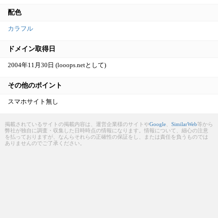
配色
カラフル
ドメイン取得日
2004年11月30日 (looops.netとして)
その他のポイント
スマホサイト無し
掲載されているサイトの掲載内容は、運営企業様のサイトや
Google
、
SimilarWeb
等から
弊社が独自に調査・収集した日時時点の情報になります。情報について、細心の注意
を払っておりますが、なんらそれらの正確性の保証をし、または責任を負うものでは
ありませんのでご了承ください。