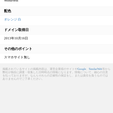
WordPress
配色
オレンジ
白
ドメイン取得日
2013年10月16日
その他のポイント
スマホサイト無し
掲載されているサイトの掲載内容は、運営企業様のサイトや
Google
、
SimilarWeb
等から
弊社が独自に調査・収集した日時時点の情報になります。情報について、細心の注意
を払っておりますが、なんらそれらの正確性の保証をし、または責任を負うものでは
ありませんのでご了承ください。