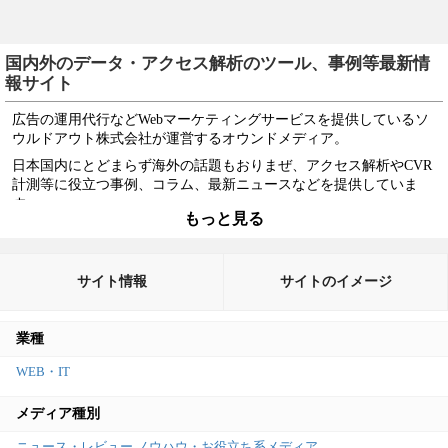
国内外のデータ・アクセス解析のツール、事例等最新情
報サイト
広告の運用代行などWebマーケティングサービスを提供しているソ
ウルドアウト株式会社が運営するオウンドメディア。
日本国内にとどまらず海外の話題もおりまぜ、アクセス解析やCVR
計測等に役立つ事例、コラム、最新ニュースなどを提供していま
す。
もっと見る
コンバージョンは、WEBマーケティングサービスへの問い合わせや
リスティング広告ガイド等のダウンロードで、各コラムに最後には
ランディングページへのリンク、サイドメニューにはダウンロード
サイト情報
サイトのイメージ
ページへのリンクが設置されています。
2014年10月31日以前はほぼ毎日1記事以上は更新されていますが、
それ以降は更新が滞っているようです。
業種
ソウルドアウトでは、
LISKUL
というオウンドメディアも運営して
WEB・IT
おり、そちらのメディアの方がアクセス等も多いため、
1サイトにリソースを集約しているのかもしれません。
メディア種別
これだけ豊富なコンテンツを持ちながら、スマートフォン向けサイ
トが用意されていない等、少しもったいないかもしれませんね。
ニュース・レビュー
ノウハウ・お役立ち系メディア