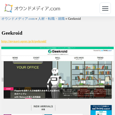
メニ
オウンドメディア.com
»
人材・転職・就職
»
Geekroid
Geekroid
http://mynavi-agent.jp/it/geekroid/