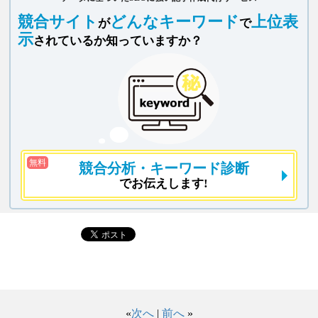
競合サイト
どんなキーワード
上位表
が
で
示
されているか知っていますか？
無料
競合分析
・キーワード診断
でお伝えします!
«
次へ
|
前へ
»