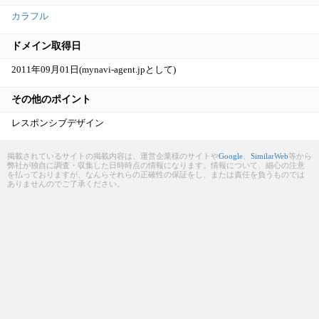
カラフル
ドメイン取得日
2011年09月01日(mynavi-agent.jpとして)
その他のポイント
レスポンシブデザイン
掲載されているサイトの掲載内容は、運営企業様のサイトや
Google
、
SimilarWeb
等から
弊社が独自に調査・収集した日時時点の情報になります。情報について、細心の注意
を払っておりますが、なんらそれらの正確性の保証をし、または責任を負うものでは
ありませんのでご了承ください。