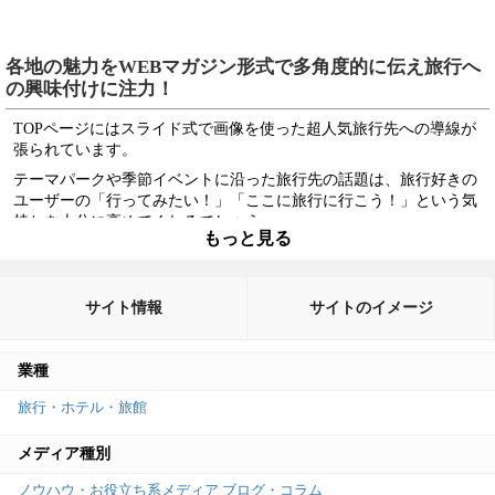
各地の魅力をWEBマガジン形式で多角度的に伝え旅行へ
の興味付けに注力！
TOPページにはスライド式で画像を使った超人気旅行先への導線が
張られています。
テーマパークや季節イベントに沿った旅行先の話題は、旅行好きの
ユーザーの「行ってみたい！」「ここに旅行に行こう！」という気
持ちを十分に高めてくれるでしょう。
もっと見る
旅行先を決める時の重要要素は、自宅にいながらいかに現地の良さ
を感じられるかという点にありますが、本サイトは画像＋見出しで
上手に記事を整理しており、そこから先の個別ページでは「もし現
サイト情報
サイトのイメージ
地に行ったらどういうことができるのか」を具体的に教えてくれる
ので臨場感も十分です。
何よりも、マイトリップというWEBマガジンは楽天株式会社が提供
業種
するコンテンツですので、記事末に貼られているホテル予約バナー
も非常に自然に感じられます。
旅行・ホテル・旅館
楽天というブランド名が権威付けとなっているため、コンテンツの
メディア種別
充実度だけでも十分コンバージョンに繋がるサイトだと考えられま
す。
ノウハウ・お役立ち系メディア
ブログ・コラム