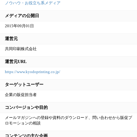
導メインにしていない点も好感がもてますね。
ノウハウ・お役立ち系メディア
メディアの公開日
2015年09月01日
運営元
共同印刷株式会社
運営元URL
https://www.kyodoprinting.co.jp/
ターゲットユーザー
企業の販促担当者
コンバージョンや目的
メールマガジンへの登録や資料のダウンロード、問い合わせから販促プ
ロモーションの相談
コンテンツの主な企画