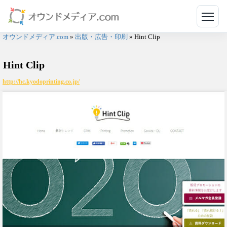
メニ
オウンドメディア.com
»
出版・広告・印刷
»
Hint Clip
Hint Clip
http://hc.kyodoprinting.co.jp/