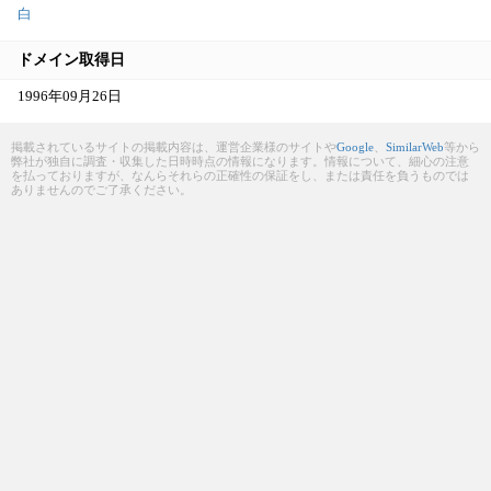
白
ドメイン取得日
1996年09月26日
掲載されているサイトの掲載内容は、運営企業様のサイトや
Google
、
SimilarWeb
等から
弊社が独自に調査・収集した日時時点の情報になります。情報について、細心の注意
を払っておりますが、なんらそれらの正確性の保証をし、または責任を負うものでは
ありませんのでご了承ください。