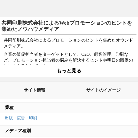
共同印刷株式会社によるWebプロモーションのヒントを
集めたノウハウメディア
共同印刷株式会社によるプロモーションのヒントを集めたオウンド
メディア。
企業の販促担当者をターゲットとして、O2O、顧客管理、印刷な
ど、プロモーション担当者の悩みを解決するヒントや明日の販促の
ヒントを発信しています。
もっと見る
印刷会社のメディアですが、Webプロモーションを中心とした内容
というのが時代の流れを感じます。
コンバージョンの目的はメールマガジンへの登録や資料のダウンロ
サイト情報
サイトのイメージ
ード、問い合わせから販促プロモーションの相談につなげることで
しょう。
業種
長期的に信頼関係をつくるために顧客のニーズを育成するコンテン
ツを更新することで、信頼度を高め良い商品を提供できるというア
出版・広告・印刷
ピールになっているBtoB企業のお手本となるメディアサイトといえ
るでしょう。
メディア種別
期間としては短い運用ですが、着実に運用しており自社商品への誘