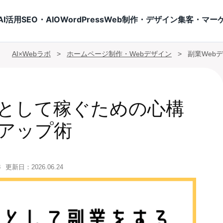
AI活用
SEO・AIO
WordPress
Web制作・デザイン
集客・マー
AI×Webラボ
>
ホームページ制作・Webデザイン
>
副業Web
ーとして稼ぐための心構
アップ術
8
更新日：
2026.06.24