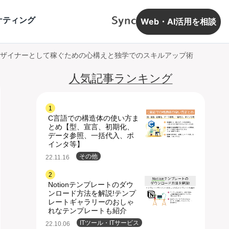
ケティング
Web・AI活用を相談
デザイナーとして稼ぐための心構えと独学でのスキルアップ術
人気記事ランキング
1
C言語での構造体の使い方ま
とめ【型、宣言、初期化、
データ参照、一括代入、ポ
インタ等】
その他
22.11.16
2
Notionテンプレートのダウ
ンロード方法を解説!テンプ
レートギャラリーのおしゃ
れなテンプレートも紹介
ITツール・ITサービス
22.10.06