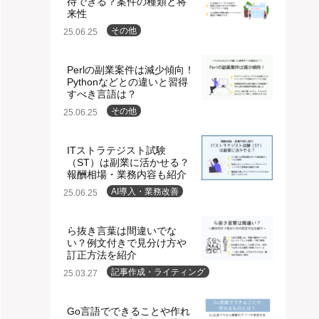
待できる？案件の種類と将
来性
その他
25.06.25
Perlの副業案件は減少傾向！
Pythonなどとの違いと習得
すべき言語は？
その他
25.06.25
ITストラテジスト試験
（ST）は副業に活かせる？
報酬相場・業務内容も紹介
AI導入・業務改善
25.06.25
ら抜き言葉は間違いでな
い？例文付きで見分け方や
訂正方法を紹介
記事作成・ライティング
25.03.27
Go言語でできることや作れ