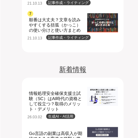
記事作成・ライティング
21.10.13
7
順番は大丈夫？文章を読み
やすくする括弧（かっこ）
の使い分けと使い方まとめ
記事作成・ライティング
21.10.13
新着情報
情報処理安全確保支援士試
験（SC）はAI時代の資格と
して役立つ？取得のメリッ
ト・デメリット
生成AI・AI活用
26.03.02
Go言語の副業は高収入が期