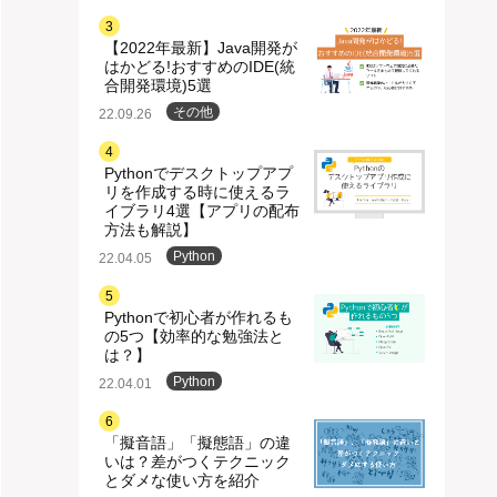
3
【2022年最新】Java開発が
はかどる!おすすめのIDE(統
合開発環境)5選
その他
22.09.26
4
Pythonでデスクトップアプ
リを作成する時に使えるラ
イブラリ4選【アプリの配布
方法も解説】
Python
22.04.05
5
Pythonで初心者が作れるも
の5つ【効率的な勉強法と
は？】
Python
22.04.01
6
「擬音語」「擬態語」の違
いは？差がつくテクニック
とダメな使い方を紹介